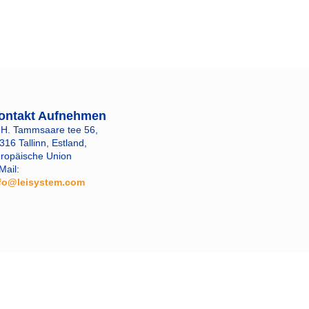
ontakt Aufnehmen
 H. Tammsaare tee 56,
316 Tallinn, Estland,
ropäische Union
Mail:
fo@leisystem.com
​