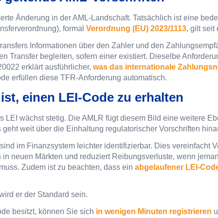
erte Änderung in der AML-Landschaft. Tatsächlich ist eine bed
ansferverordnung), formal
Verordnung (EU) 2023/1113
, gilt se
dtransfers Informationen über den Zahler und den Zahlungsempf
n Transfer begleiten, sofern einer existiert. Dieselbe Anforderu
20022 erklärt ausführlicher,
was das internationale Zahlungs
ode erfüllen diese TFR-Anforderung automatisch.
ist, einen LEI-Code zu erhalten
s LEI wächst stetig. Die AMLR fügt diesem Bild eine weitere Eb
geht weit über die Einhaltung regulatorischer Vorschriften hina
nd im Finanzsystem leichter identifizierbar. Dies vereinfacht V
n in neuen Märkten und reduziert Reibungsverluste, wenn jem
muss. Zudem ist zu beachten, dass ein
abgelaufener LEI-Cod
wird er der Standard sein.
e besitzt, können Sie sich
in wenigen Minuten registrieren
u