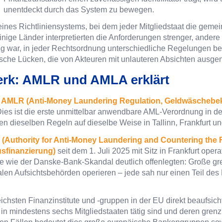
unentdeckt durch das System zu bewegen.
 eines Richtliniensystems, bei dem jeder Mitgliedstaat die ge
nige Länder interpretierten die Anforderungen strenger, andere 
ig war, in jeder Rechtsordnung unterschiedliche Regelungen b
ische Lücken, die von Akteuren mit unlauteren Absichten ausge
werk: AMLR und AMLA erklärt
e
AMLR (Anti-Money Laundering Regulation, Geldwäscheb
tt. Dies ist die erste unmittelbar anwendbare AML-Verordnung in
ten dieselben Regeln auf dieselbe Weise in Tallinn, Frankfurt u
(Authority for Anti-Money Laundering and Countering the F
sfinanzierung)
seit dem 1. Juli 2025 mit Sitz in Frankfurt oper
lle wie der Danske-Bank-Skandal deutlich offenlegten: Große 
alen Aufsichtsbehörden operieren – jede sah nur einen Teil des
ichsten Finanzinstitute und -gruppen in der EU direkt beaufsich
e in mindestens sechs Mitgliedstaaten tätig sind und deren gr