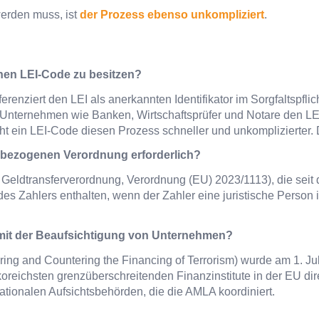
erden muss, ist
der Prozess ebenso unkompliziert
.
nen LEI-Code zu besitzen?
enziert den LEI als anerkannten Identifikator im Sorgfaltspfli
te Unternehmen wie Banken, Wirtschaftsprüfer und Notare den LE
t ein LEI-Code diesen Prozess schneller und unkomplizierter. D
L-bezogenen Verordnung erforderlich?
 Geldtransferverordnung, Verordnung (EU) 2023/1113), die seit 
es Zahlers enthalten, wenn der Zahler eine juristische Person is
 mit der Beaufsichtigung von Unternehmen?
ing and Countering the Financing of Terrorism) wurde am 1. Juli
ikoreichsten grenzüberschreitenden Finanzinstitute in der EU dir
ationalen Aufsichtsbehörden, die die AMLA koordiniert.